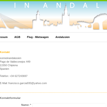
essum
AGB
Flug - Mietwagen
Andalusien
Kontakt
sonneinandalusien
Pago de Valdeconejos 449
11550 Chipiona
Spanien
Telefon: +34 627243697
E-Mail: francisco.garcia930@yahoo.com
Kontaktformular
Name:
*